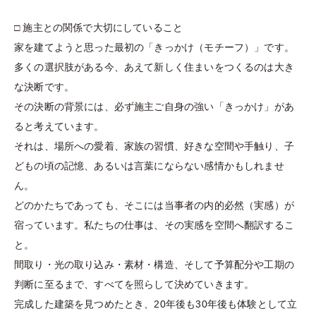
□ 施主との関係で⼤切にしていること
家を建てようと思った最初の「きっかけ（モチーフ）」です。
多くの選択肢がある今、あえて新しく住まいをつくるのは⼤き
な決断です。
その決断の背景には、必ず施主ご⾃⾝の強い「きっかけ」があ
ると考えています。
それは、場所への愛着、家族の習慣、好きな空間や⼿触り、⼦
どもの頃の記憶、あるいは⾔葉にならない感情かもしれませ
ん。
どのかたちであっても、そこには当事者の内的必然（実感）が
宿っています。私たちの仕事は、その実感を空間へ翻訳するこ
と。
間取り・光の取り込み・素材・構造、そして予算配分や⼯期の
判断に⾄るまで、すべてを照らして決めていきます。
完成した建築を⾒つめたとき、20年後も30年後も体験として⽴