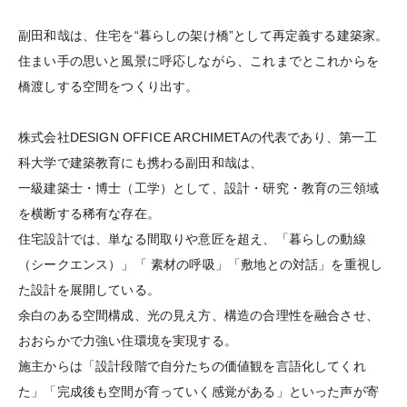
副⽥和哉は、住宅を“暮らしの架け橋”として再定義する建築家。
住まい⼿の思いと⾵景に呼応しながら、これまでとこれからを
橋渡しする空間をつくり出す。
株式会社DESIGN OFFICE ARCHIMETAの代表であり、第⼀⼯
科⼤学で建築教育にも携わる副⽥和哉は、
⼀級建築⼠・博⼠（⼯学）として、設計・研究・教育の三領域
を横断する稀有な存在。
住宅設計では、単なる間取りや意匠を超え、「暮らしの動線
（シークエンス）」「 素材の呼吸」「敷地との対話」を重視し
た設計を展開している。
余⽩のある空間構成、光の⾒え⽅、構造の合理性を融合させ、
おおらかで⼒強い住環境を実現する。
施主からは「設計段階で⾃分たちの価値観を⾔語化してくれ
た」「完成後も空間が育っていく感覚がある」といった声が寄