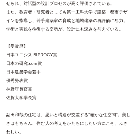
せられ、対話型の設計プロセスが⾼く評価されている。
また、教育者・研究者としても第⼀⼯科⼤学で建築・都市デザ
インを指導し、若⼿建築家の育成と地域建築の再評価に尽⼒。
学術と実践を往復する姿勢が、設計にも深みを与えている。
【受賞歴】
⽇本ユニシス BIPROGY賞
⽇本の研究.com賞
⽇本建築学会若⼿
優秀発表賞
林野庁⻑官賞
佐賀⼤学学⻑賞
副⽥和哉の住宅は、思いと構造が交差する“確かな住空間”。美し
さはもちろん、住む⼈の考えをかたちにしたい⽅にこそ、ふさ
わしい。