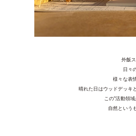
外飯ス
日々
様々な表
晴れた日はウッドデッキ
この”活動領
自然という